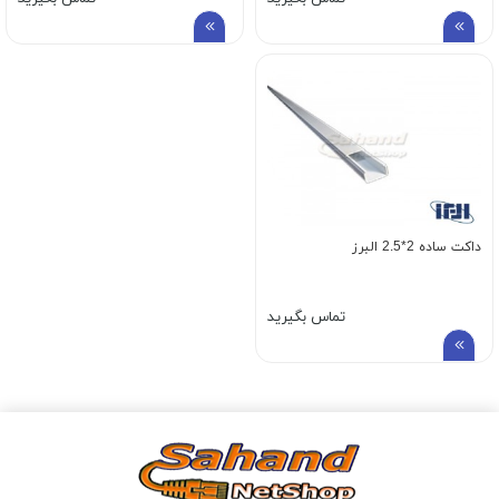
داکت ساده 2*2.5 البرز
تماس بگیرید