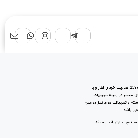
فروشگاه اینترنتی سهند نت شاپ، با پشتوانه 15 سال تجربه در بازار شبکه، از سال 1397 فعالیت خود را آغاز و با
ی معتبر در زمینه تجهیزات
سته و تجهیزات مورد نیاز دوربین
می باشد.
شانی: شیراز-چهارراه مشیر-ابتدای خیابان قاآنی شمالی-حدفاصل کوچه 18 و 16-مجتمع تجاری آذین-طبقه