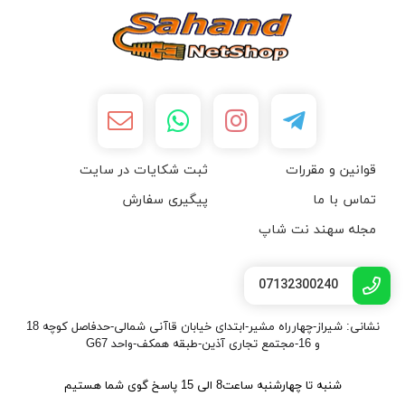
قوانین و مقررات
ثبت شکایات در سایت
تماس با ما
پیگیری سفارش
مجله سهند نت شاپ
07132300240
نشانی: شیراز-چهارراه مشیر-ابتدای خیابان قاآنی شمالی-حدفاصل کوچه 18
و 16-مجتمع تجاری آذین-طبقه همکف-واحد G67
شنبه تا چهارشنبه ساعت8 الی 15 پاسخ گوی شما هستیم