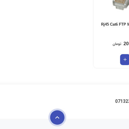
Rj45 Cat6 FTP 
20
تومان
07132