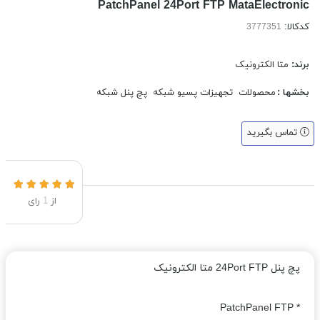
PatchPanel 24Port FTP MataElectronic
کدکالا:
برند:
متا الکترونیک
بخشها :
محصولات
تجهیزات پسیو شبکه
پچ پنل شبکه
تماس بگیرید
از
1
رای
پچ پنل 24Port FTP متا الکترونیک
* PatchPanel FTP