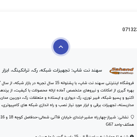
07132
سهند نت شاپ: تجهیزات شبکه، رک، ترانکینگ، ابزار
بهره گیری از امکانات و نیروهای متخصص آماده ارائه محصولات با کیفیت، از برندها
اکتیو و پسیو شبکه، فیبر نوری، رک دیواری و ایستاده و متعلقات رک، دوربین مدارب
مداربسته، تجهیزات برقی و ابزار مورد نیاز نصب و راه اندازی شبکه های کامپیوتری، 
ن
همکف-واحد G67
شنبه تا چهارشنبه ساعت8 الی 15 پاسخ گوی شما هستیم