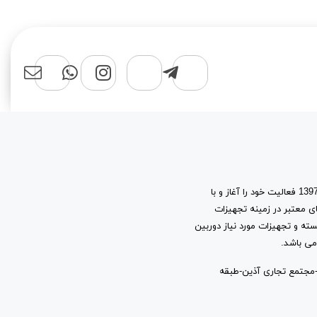
فروشگاه اینترنتی سهند نت شاپ، با پشتوانه 15 سال تجربه در بازار شبکه، از سال 1397 فعالیت خود را آغاز و با
ی معتبر در زمینه تجهیزات
سته و تجهیزات مورد نیاز دوربین
می باشد.
شانی: شیراز-چهارراه مشیر-ابتدای خیابان قاآنی شمالی-حدفاصل کوچه 18 و 16-مجتمع تجاری آذین-طبقه