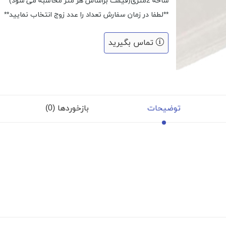
شاخه 2متری(قیمت براساس هر متر محاسبه می شود)
**لطفا در زمان سفارش تعداد را عدد زوج انتخاب نمایید**
تماس بگیرید
توضیحات
بازخوردها (0)