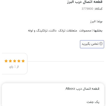
قطعه اتصال درب البرز
کدکالا:
برند:
البرز
بخشها :
محصولات
متعلقات ترانک
داکت، ترانکینگ و لوله
تماس بگیرید
از
1
رای
قطعه اتصال درب Alborz
یک جفت