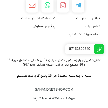
قوانین و مقررات
ثبت شکایات در سایت
تماس با ما
پیگیری سفارش
مجله سهند نت شاپ
07132300240
نشانی: شیراز-چهارراه مشیر-ابتدای خیابان قاآنی شمالی-حدفاصل کوچه 18
و 16-مجتمع تجاری آذین-طبقه همکف-واحد G67
شنبه تا چهارشنبه ساعت8 الی 15 پاسخ گوی شما هستیم
SAHANDNETSHOP.COM
فروشگاه ساخته شده با شاپفا