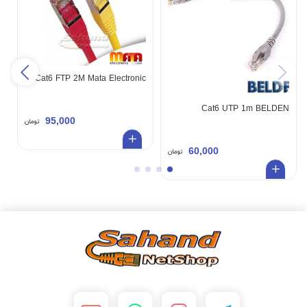
c
Cat6 FTP 2M Mata Electronic
Cat6 UTP 1m BELDEN
95,000
تومان
60,000
تومان