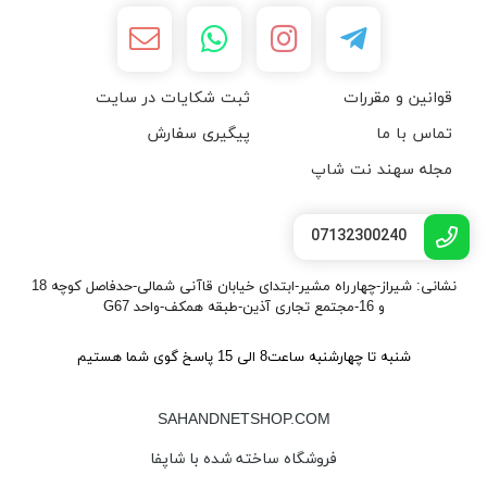
قوانین و مقررات
ثبت شکایات در سایت
تماس با ما
پیگیری سفارش
مجله سهند نت شاپ
07132300240
نشانی: شیراز-چهارراه مشیر-ابتدای خیابان قاآنی شمالی-حدفاصل کوچه 18
و 16-مجتمع تجاری آذین-طبقه همکف-واحد G67
شنبه تا چهارشنبه ساعت8 الی 15 پاسخ گوی شما هستیم
SAHANDNETSHOP.COM
فروشگاه ساخته شده با شاپفا