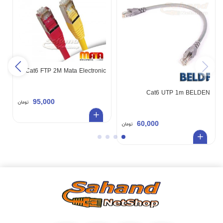
c
Cat6 FTP 2M Mata Electronic
Cat6 UTP 1m BELDEN
95,000
تومان
60,000
تومان