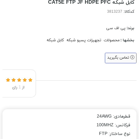
کابل شبکه CAT5E FTP JF HDPE PFC
کدکالا:
برند:
پی اف سی
بخشها :
محصولات
تجهیزات پسیو شبکه
کابل شبکه
تماس بگیرید
از
1
رای
قطرهادی: 24AWG
فرکانس: 100MHZ
نوع ساختار: FTP