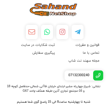
قوانین و مقررات
ثبت شکایات در سایت
تماس با ما
پیگیری سفارش
مجله سهند نت شاپ
07132300240
نشانی: شیراز-چهارراه مشیر-ابتدای خیابان قاآنی شمالی-حدفاصل کوچه 18
و 16-مجتمع تجاری آذین-طبقه همکف-واحد G67
شنبه تا چهارشنبه ساعت8 الی 15 پاسخ گوی شما هستیم