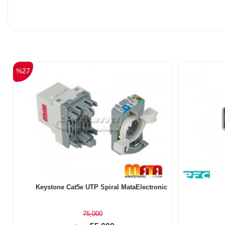
%27
Keystone Cat5e UTP Spiral MataElectronic
75,000