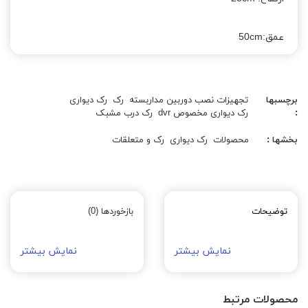
عمق:50cm
برچسبها
تجهیزات نصب دوربین مداربسته
رک
رک دیواری
:
رک دیواری مخصوص dvr
رک درب مشبک
بخشها :
محصولات
رک دیواری
رک و متعلقات
توضیحات
بازخوردها (0)
نمایش بیشتر
نمایش بیشتر
محصولات مرتبط