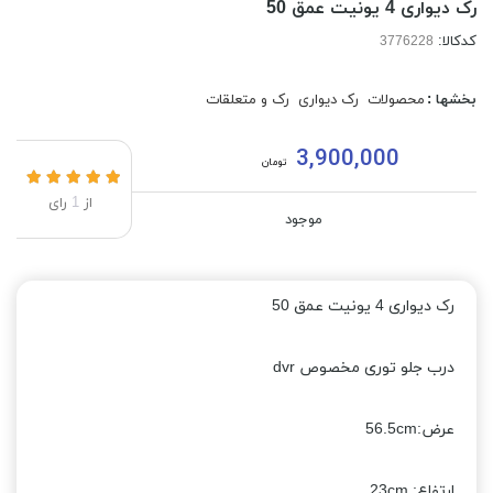
رک دیواری 4 یونیت عمق 50
کدکالا:
بخشها :
محصولات
رک دیواری
رک و متعلقات
3,900,000
تومان
از
1
رای
موجود
رک دیواری 4 یونیت عمق 50
درب جلو توری مخصوص dvr
عرض:56.5cm
ارتفاع: 23cm