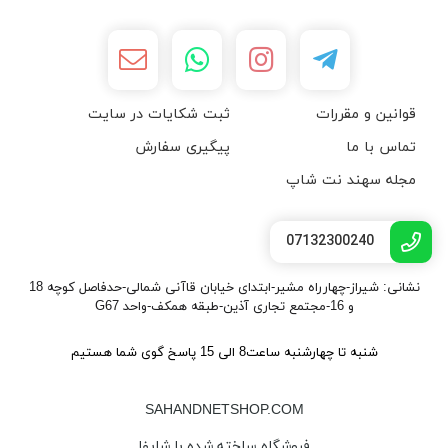
قوانین و مقررات
ثبت شکایات در سایت
تماس با ما
پیگیری سفارش
مجله سهند نت شاپ
07132300240
نشانی: شیراز-چهارراه مشیر-ابتدای خیابان قاآنی شمالی-حدفاصل کوچه 18
و 16-مجتمع تجاری آذین-طبقه همکف-واحد G67
شنبه تا چهارشنبه ساعت8 الی 15 پاسخ گوی شما هستیم
SAHANDNETSHOP.COM
فروشگاه ساخته شده با شاپفا