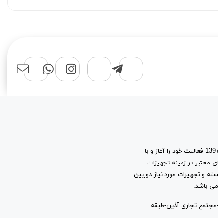
فروشگاه اینترنتی سهند نت شاپ، با پشتوانه 15 سال تجربه در بازار شبکه، از سال 1397 فعالیت خود را آغاز و با
ی معتبر در زمینه تجهیزات
سته و تجهیزات مورد نیاز دوربین
می باشد.
شانی: شیراز-چهارراه مشیر-ابتدای خیابان قاآنی شمالی-حدفاصل کوچه 18 و 16-مجتمع تجاری آذین-طبقه