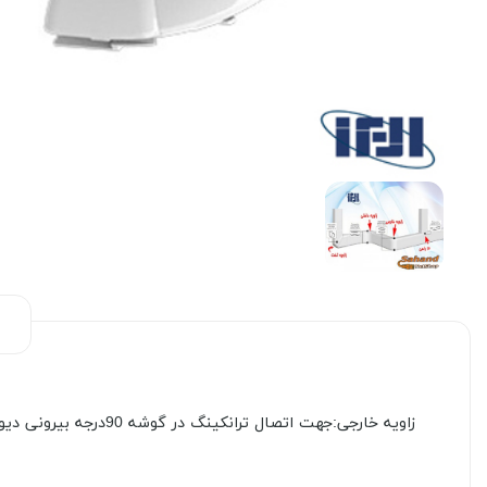
زاویه خارجی:جهت اتصال ترانکینگ در گوشه 90درجه بیرونی دیوار بکار می رود .