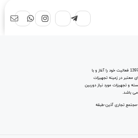
فروشگاه اینترنتی سهند نت شاپ، با پشتوانه 15 سال تجربه در بازار شبکه، از سال 1397 فعالیت خود را آغاز و با
ی معتبر در زمینه تجهیزات
سته و تجهیزات مورد نیاز دوربین
می باشد.
شانی: شیراز-چهارراه مشیر-ابتدای خیابان قاآنی شمالی-حدفاصل کوچه 18 و 16-مجتمع تجاری آذین-طبقه