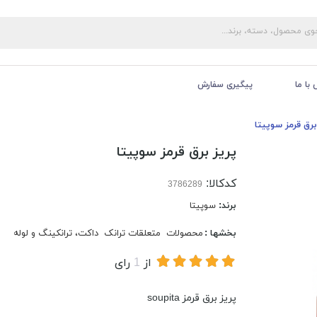
با ما
پیگیری سفارش
برق قرمز سوپیتا
پریز برق قرمز سوپیتا
کدکالا:
برند:
سوپیتا
بخشها :
محصولات
متعلقات ترانک
داکت، ترانکینگ و لوله
از
1
رای
پریز برق قرمز soupita