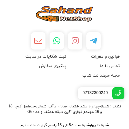
قوانین و مقررات
ثبت شکایات در سایت
تماس با ما
پیگیری سفارش
مجله سهند نت شاپ
07132300240
نشانی: شیراز-چهارراه مشیر-ابتدای خیابان قاآنی شمالی-حدفاصل کوچه 18
و 16-مجتمع تجاری آذین-طبقه همکف-واحد G67
شنبه تا چهارشنبه ساعت8 الی 15 پاسخ گوی شما هستیم