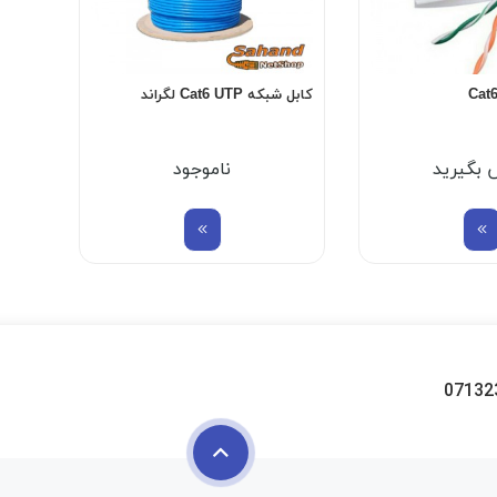
Cat
کابل شبکه Cat6 UTP لگراند
 بگیرید
ناموجود
07132